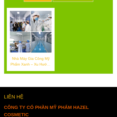
Nhà Máy Gia Công Mỹ
Phẩm Xanh – Xu Hướng
Thân Thiện Đang Bùng
Nổ
LIÊN HỆ
CÔNG TY CỔ PHẦN MỸ PHẨM HAZEL
COSMETIC