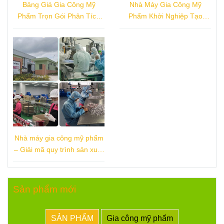
Bảng Giá Gia Công Mỹ
Nhà Máy Gia Công Mỹ
Phẩm Trọn Gói Phân Tích
Phẩm Khởi Nghiệp Tạo
Chi Phí & Lợi Nhuận
Dựng Brand Lý Tưởng
Nhà máy gia công mỹ phẩm
– Giải mã quy trình sản xuất
chuẩn CGMP 60P
Sản phẩm mới
SẢN PHẨM
Gia công mỹ phẩm