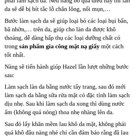
phải làm sạch da. Nếu nàng bỏ qua điều này thì làn
da sẽ dễ bị bít tắc lỗ chân lông, nổi mụn,…
Bước làm sạch da sẽ giúp loại bỏ các loại bụi bẩn,
bã nhờn,… trên da, giúp cho làn da được khô
thoáng, dễ dàng hấp thụ các loại dưỡng chất có
trong
sản phẩm gia công mặt nạ giấy
một cách
tốt nhất.
Nàng sẽ tiến hành giúp Hazel lần lượt những bước
sau:
Làm sạch làn da bằng nước tẩy trang, sau đó mới
làm sạch da bằng sữa rửa mặt có đặc tính làm sạch
dịu nhẹ. Sau khi làm sạch da xong thì dùng nước
ấm (không quá nóng) thoa nhẹ nhàng lên da.
Sau đó lấy khăn mềm lau khô da mặt, không phải
quá khô đâu nàng nhé chỉ cần đảm bảo rằng đã lau