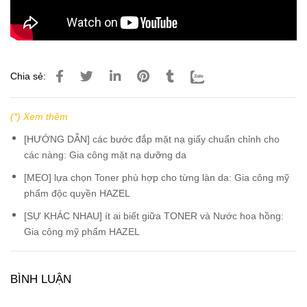
Chia sẻ:
(*) Xem thêm
[HƯỚNG DẪN] các bước đắp mặt nạ giấy chuẩn chỉnh cho
các nàng: Gia công mặt nạ dưỡng da
[MẸO] lựa chọn Toner phù hợp cho từng làn da: Gia công mỹ
phẩm độc quyền HAZEL
[SỰ KHÁC NHAU] ít ai biết giữa TONER và Nước hoa hồng:
Gia công mỹ phẩm HAZEL
BÌNH LUẬN