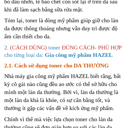
bỏ dầu nhờn, tế bào chết còn sót lại ở trên da sau
khi đã làm sạch bằng sữa rửa mặt.
Tóm lại, toner là dòng mỹ phẩm giúp giữ cho làn
da được thông thoáng nhưng vẫn duy trì được độ
ẩm cần thiết cho da.
2.
(CÁCH DÙNG)
toner
ĐÚNG CÁCH- PHÙ HỢP
cho từng loại da:
Gia công mỹ phẩm HAZEL
2.1. Cách sử dụng toner cho DA THƯỜNG
Nhà máy gia công mỹ phẩm HAZEL biết rằng, bất
kỳ cô gái nào cũng đều ao ước có thể sở hữu cho
mình một làn da thường. Bởi vì, làn da thường là
một làn da khá là khỏe, có sự cân bằng tốt, và
thường ít gặp các vấn đề về kích ứng mỹ phẩm.
Chính vì thế mà việc lựa chọn toner cho làn da
thường cũng sẽ đơn giản hơn so với các làn da