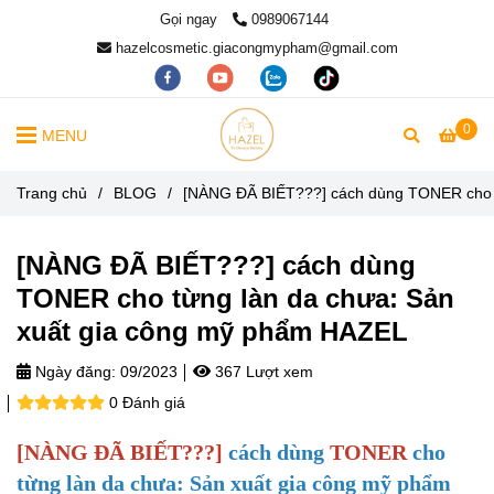
Gọi ngay
0989067144
hazelcosmetic.giacongmypham@gmail.com
0
MENU
Trang chủ
/
BLOG
/
[NÀNG ĐÃ BIẾT???] cách dùng TONER cho t
[NÀNG ĐÃ BIẾT???] cách dùng
TONER cho từng làn da chưa: Sản
xuất gia công mỹ phẩm HAZEL
Ngày đăng:
09/2023
367 Lượt xem
0 Đánh giá
[NÀNG ĐÃ BIẾT???]
cách dùng
TONER
cho
từng làn da chưa: Sản xuất gia công mỹ phẩm