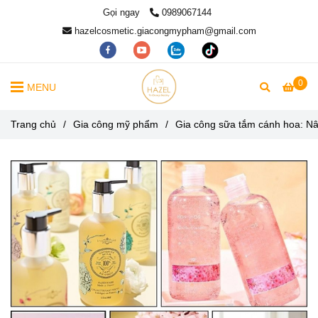
Gọi ngay
0989067144
hazelcosmetic.giacongmypham@gmail.com
0
MENU
Trang chủ
/
Gia công mỹ phẩm
/
Gia công sữa tắm cánh hoa: Nâ